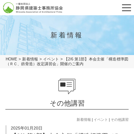
メニュ
グローバルナビ
HOME
新着情報
会長挨拶
HOME
>
新着情報
>
イベント
>
【2/6 第1部】本会主催「構造標準図
一般の方
（ＲＣ、鉄骨造）改定講習会」開催のご案内
建築士事務所の方
協会概要
会員専用ページ
協会概要
協会概要
建築士事務所とは
その他講習
業務の流れ
協会概要
リンク
建築士事務所とは
新着情報
|
イベント
|
その他講習
アクセス
建築相談窓口
業務の流れ
2025年01月20日
プライバシーポリシー
建築相談窓口