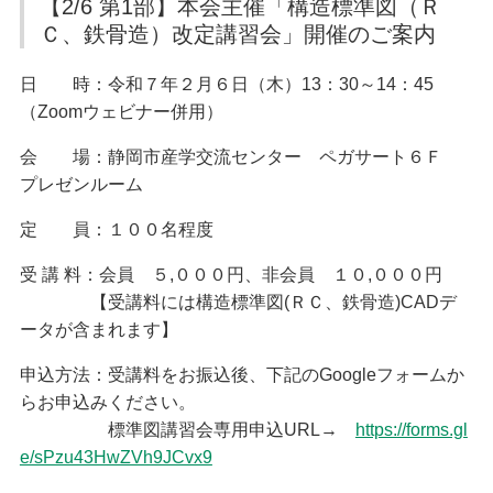
【2/6 第1部】本会主催「構造標準図（Ｒ
入会案内
定期無料建築相談会
Ｃ、鉄骨造）改定講習会」開催のご案内
苦情解決相談依頼
協会への入会方法
当協会へ入会をご検討の方へ動画をご覧ください
建築物等調査依頼
日 時：令和７年２月６日（木）13：30～14：45
建築士事務所登録関係
（Zoomウェビナー併用）
業務関係
仲間ができる編
建築士事務所登録関係
会 場：静岡市産学交流センター ペガサート６Ｆ
耐震業務
登録の申請（新規・更新）
講習会・セミナー編
プレゼンルーム
登録変更の届出
その他サービス編
会員紹介
廃業等の届出
定 員：１００名程度
登録証明書・閲覧
正会員
建築士法
受 講 料：会員 ５,０００円、非会員 １０,０００円
協力会員
設計等の業務に関する報告書
【受講料には構造標準図(ＲＣ、鉄骨造)CADデ
標識の掲示
お知らせ
ータが含まれます】
業務関係
お知らせ
申込方法：受講料をお振込後、下記のGoogleフォームか
耐震化のすすめ
らお申込みください。
耐震業務
標準図講習会専用申込URL→
https://forms.gl
耐震評定委員会等開催日程
e/sPzu43HwZVh9JCvx9
耐震評定関係書類
省エネ業務