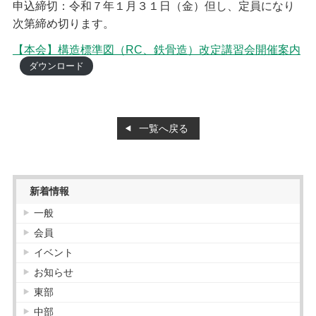
申込締切：令和７年１月３１日（金）但し、定員になり
次第締め切ります。
会員紹介
【本会】構造標準図（RC、鉄骨造）改定講習会開催案内
正会員
ダウンロード
協力会員
お知らせ
一覧へ戻る
お知らせ
講習
管理建築士講習
建築士定期講習
新着情報
販売図書
購入について
一般
会員
イベント
お知らせ
東部
中部