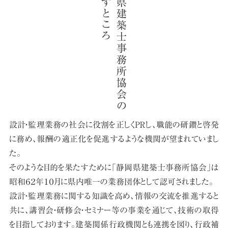
入会案内
定期無料建築相談会
苦情解決相談依頼
協会への入会方法
当協会へ入会をご検討の方へ動画をご覧ください
建築物等調査依頼
建築士事務所登録関係
業務関係
仲間ができる編
建築士事務所登録関係
耐震業務
登録の申請（新規・更新）
講習会・セミナー編
登録変更の届出
その他サービス編
会員紹介
廃業等の届出
登録証明書・閲覧
正会員
建築士法
設計・監理業務の社会に役割を正しくＰＲし、職能の研鑽と啓発
協力会員
設計等の業務に関する報告書
に務め、
報酬の適正化を促進するような機関が望まれていまし
標識の掲示
お知らせ
た。
そのような目的を果たすために「静岡県建築士事務所協会」は
業務関係
お知らせ
昭和６２年１０月に県内唯一の業務団体として認可されました。
耐震化のすすめ
耐震業務
設計・監理業務に関する知識を高め、情報の交流を推進すると
耐震評定委員会等開催日程
共に、
講習会・研修会・セミナー等の事業を通じて、
技術の取得
耐震評定関係書類
を目指しております。建築関係行政機関とも連携を図り、
行政補
省エネ業務