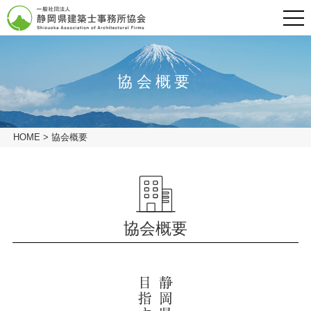
メニュ
グローバルナビ
HOME
協会概要
会長挨拶
HOME
>
協会概要
一般の方
建築士事務所の方
協会概要
会員専用ページ
協会概要
協会概要
協会概要
建築士事務所とは
業務の流れ
協会概要
リンク
建築士事務所とは
アクセス
建築相談窓口
業務の流れ
プライバシーポリシー
建築相談窓口