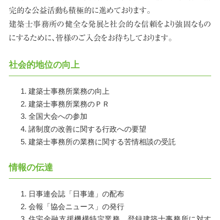
完的な公益活動も積極的に進めております。
会員紹介
建築士事務所の健全な発展と社会的な信頼をより強固なもの
にするために、
皆様のご入会をお待ちしております。
正会員
協力会員
社会的地位の向上
お知らせ
お知らせ
建築士事務所業務の向上
講習
建築士事務所業務のＰＲ
管理建築士講習
全国大会への参加
建築士定期講習
諸制度の改善に関する行政への要望
販売図書
建築士事務所の業務に関する苦情相談の受託
購入について
情報の伝達
日事連会誌「日事連」の配布
会報「協会ニュース」の発行
住宅金融支援機構特定業務、登録建築士事務所に対す