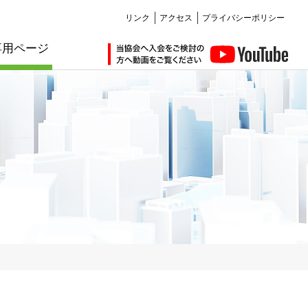
リンク
アクセス
プライバシーポリシー
専用ページ
仲間ができる編
講習会・セミナー編
会員紹介
会員紹介
お知らせ
お知らせ
その他サービス編
お知らせ
お知らせ
耐震化のすすめ
講習
管理建築士講習
建築士定期講習
販売図書
購入について