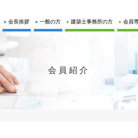
会長挨拶
一般の方
建築士事務所の方
会員
録関係
口
業務関係
業務関係
係
耐震業務
耐震業務
正会員
正会員
会員紹介
会
・更新）
耐震評定委員会等開催日程
協力会員
協力会員
耐震評定関係書類
省エネ業務
する報告書