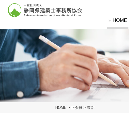
グローバルナビ
HOME
協会概要
協会概要
建築士事務所登
建築相談窓
協会概要
協会概要
建築相談窓口
建築士事務所登録関
建築士事務所とは
建築士事務所とは
定期無料建築相談
登録の申請（新規
業務の流れ
業務の流れ
苦情解決相談依頼
登録変更の届出
建築物等調査依頼
廃業等の届出
入会案内
登録証明書・閲覧
建築士法
協会への入会方法
設計等の業務に関
標識の掲示
HOME
>
正会員
>
東部