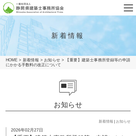
メニュ
グローバルナビ
HOME
新着情報
会長挨拶
HOME
>
新着情報
>
お知らせ
>
【重要】建築士事務所登録等の申請
一般の方
にかかる手数料の改正について
建築士事務所の方
協会概要
会員専用ページ
協会概要
協会概要
建築士事務所とは
お知らせ
業務の流れ
協会概要
リンク
建築士事務所とは
新着情報
|
お知らせ
アクセス
建築相談窓口
業務の流れ
2026年02月27日
プライバシーポリシー
建築相談窓口