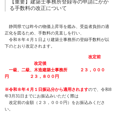
【重要】建築士事務所登録等の申請にかか
入会案内
定期無料建築相談会
る手数料の改正について
苦情解決相談依頼
協会への入会方法
当協会へ入会をご検討の方へ動画をご覧ください
建築物等調査依頼
建築士事務所登録関係
静岡県では昨今の物価上昇等を鑑み、受益者負担の適
業務関係
仲間ができる編
正化を図るため、手数料の見直しを行い、
建築士事務所登録関係
耐震業務
登録の申請（新規・更新）
令和８年４月１日より建築士事務所の登録手数料が以
講習会・セミナー編
登録変更の届出
下のとおり改定されます。
その他サービス編
会員紹介
廃業等の届出
改定前
登録証明書・閲覧
正会員
改定後
建築士法
協力会員
一級、二級、木造建築士事務所 ２３，０００
設計等の業務に関する報告書
標識の掲示
円 ２３，８００円
お知らせ
業務関係
お知らせ
※令和８年４月１日振込分から適用されます
ので、令和8
耐震化のすすめ
年3月31日までにお振込みいただく際は
耐震業務
改定前の金額（２３，０００円）をお振込みくださ
耐震評定委員会等開催日程
い。
耐震評定関係書類
省エネ業務