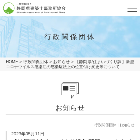
メニュ
グローバルナビ
HOME
行政関係団体
会長挨拶
HOME
>
行政関係団体
>
お知らせ
>
【静岡県/住まいづくり課】新型
一般の方
コロナウイルス感染症の感染症法上の位置付け変更等について
建築士事務所の方
協会概要
会員専用ページ
協会概要
協会概要
建築士事務所とは
お知らせ
業務の流れ
協会概要
リンク
建築士事務所とは
行政関係団体
|
お知らせ
アクセス
建築相談窓口
業務の流れ
2023年05月11日
プライバシーポリシー
建築相談窓口