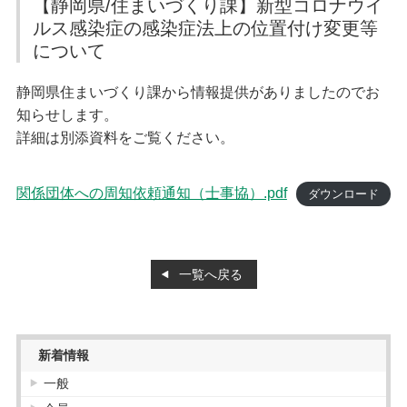
【静岡県/住まいづくり課】新型コロナウイ
入会案内
定期無料建築相談会
ルス感染症の感染症法上の位置付け変更等
苦情解決相談依頼
協会への入会方法
当協会へ入会をご検討の方へ動画をご覧ください
について
建築物等調査依頼
建築士事務所登録関係
静岡県住まいづくり課から情報提供がありましたのでお
業務関係
仲間ができる編
知らせします。
建築士事務所登録関係
耐震業務
登録の申請（新規・更新）
詳細は別添資料をご覧ください。
講習会・セミナー編
登録変更の届出
その他サービス編
会員紹介
廃業等の届出
関係団体への周知依頼通知（士事協）.pdf
ダウンロード
登録証明書・閲覧
正会員
建築士法
協力会員
設計等の業務に関する報告書
標識の掲示
お知らせ
一覧へ戻る
業務関係
お知らせ
耐震化のすすめ
耐震業務
新着情報
耐震評定委員会等開催日程
耐震評定関係書類
一般
省エネ業務