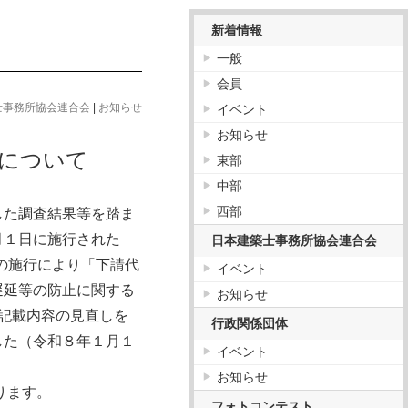
新着情報
一般
会員
士事務所協会連合会
|
お知らせ
イベント
お知らせ
正について
東部
中部
西部
した調査結果等を踏ま
月１日に施行された
日本建築士事務所協会連合会
の施行により「下請代
イベント
遅延等の防止に関する
お知らせ
て記載内容の見直しを
行政関係団体
した（令和８年１月１
イベント
お知らせ
ります。
フォトコンテスト