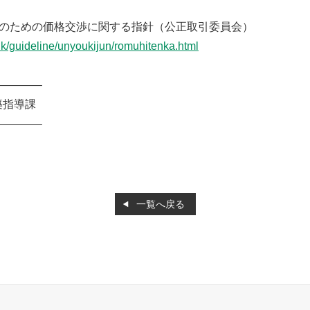
嫁のための価格交渉に関する指針（公正取引委員会）
/dk/guideline/unyoukijun/romuhitenka.html
———–
築指導課
———–
一覧へ戻る