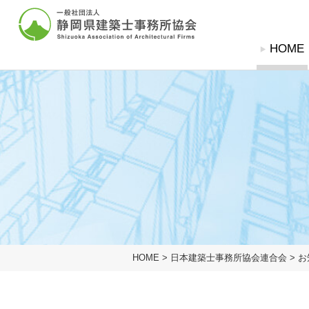
グローバルナビ
HOME
協会概要
協会概要
建築士事務所登
建築相談窓
協会概要
協会概要
建築相談窓口
建築士事務所登録関
建築士事務所とは
建築士事務所とは
定期無料建築相談
登録の申請（新規
業務の流れ
業務の流れ
苦情解決相談依頼
登録変更の届出
建築物等調査依頼
廃業等の届出
入会案内
登録証明書・閲覧
建築士法
協会への入会方法
設計等の業務に関
標識の掲示
HOME
>
日本建築士事務所協会連合会
>
お