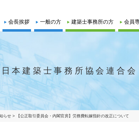
会長挨拶
一般の方
建築士事務所の方
会員
録関係
口
業務関係
業務関係
係
耐震業務
耐震業務
正会員
正会員
日本建築士事務所協会連合会
会
・更新）
耐震評定委員会等開催日程
協力会員
協力会員
耐震評定関係書類
省エネ業務
する報告書
知らせ
>
【公正取引委員会・内閣官房】労務費転嫁指針の改正について