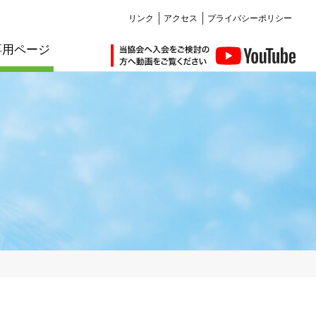
リンク
アクセス
プライバシーポリシー
専用ページ
仲間ができる編
講習会・セミナー編
会員紹介
会員紹介
お知らせ
お知らせ
その他サービス編
お知らせ
お知らせ
耐震化のすすめ
講習
管理建築士講習
建築士定期講習
販売図書
購入について