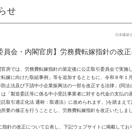
らせ
日本建築
委員会・内閣官房】労務費転嫁指針の改
閣官房では、労務費転嫁指針の策定後に公正取引委員会で実施
な転嫁に向けた取組事例」等を追加するとともに、令和８年１
等防止法及び下請中小企業振興法の一部を改正する法律」(同法
」は「製造委託等に係る中小受託事業者に対する代金の支払の
託取引適正化法 通称：取適法）に改められます。)を踏まえ
他所要の修正を行うこととし、労務費転嫁指針を改正いたしま
）に指針の改正について公表し、下記ウェブサイトに掲載してお