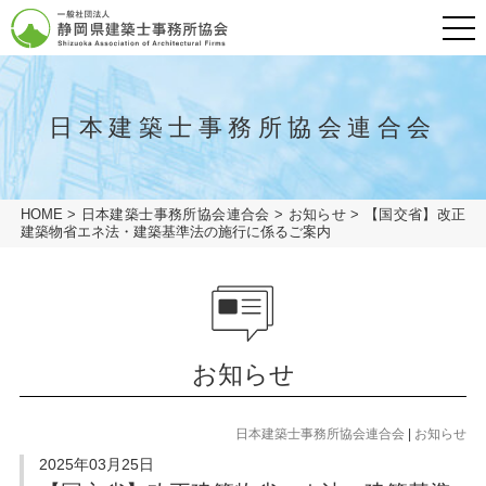
メニュ
グローバルナビ
HOME
日本建築士事務所協会連合会
会長挨拶
HOME
>
日本建築士事務所協会連合会
>
お知らせ
>
【国交省】改正
一般の方
建築物省エネ法・建築基準法の施行に係るご案内
建築士事務所の方
協会概要
会員専用ページ
協会概要
協会概要
建築士事務所とは
お知らせ
業務の流れ
協会概要
リンク
建築士事務所とは
日本建築士事務所協会連合会
|
お知らせ
アクセス
建築相談窓口
業務の流れ
2025年03月25日
プライバシーポリシー
建築相談窓口