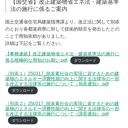
【国交省】改正建築物省エネ法・建築基準
入会案内
定期無料建築相談会
法の施行に係るご案内
苦情解決相談依頼
協会への入会方法
当協会へ入会をご検討の方へ動画をご覧ください
建築物等調査依頼
国土交通省住宅局建築指導課より、改正法に関して別添
建築士事務所登録関係
のとおり各都道府県に対して技術的助言を発出したとの
業務関係
仲間ができる編
ことで周知依頼がありました。
建築士事務所登録関係
耐震業務
登録の申請（新規・更新）
詳細は下記をご覧ください。
講習会・セミナー編
登録変更の届出
その他サービス編
【事務連絡】改正建築物省エネ法・建築基準法の施行に
会員紹介
廃業等の届出
係る積極的な周知のお願い.pdf
ダウンロード
登録証明書・閲覧
正会員
建築士法
協力会員
（別添１）250317_脱炭素社会の実現に資するための建
設計等の業務に関する報告書
築物のエネルギー消費性能の向上に関する法律等の一部
標識の掲示
を改正する法律等の施行について（局長通知）.pdf
お知らせ
ダウンロード
業務関係
お知らせ
耐震化のすすめ
（別添２）250317_脱炭素社会の実現に資するための建
耐震業務
築物のエネルギー消費性能の向上に関する法律等の一部
耐震評定委員会等開催日程
を改正する法律等の施行について（課長通知）.pdf
耐震評定関係書類
ダウンロード
省エネ業務