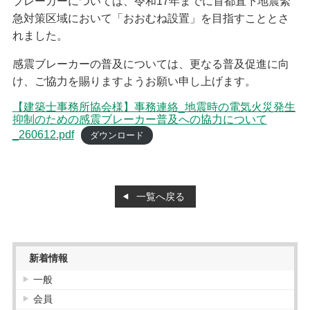
ブレーカーについては、令和17年までに首都直下地震緊
急対策区域において「おおむね設置」を目指すこととさ
会員紹介
れました。
正会員
感震ブレーカーの普及については、更なる普及促進に向
協力会員
け、ご協力を賜りますようお願い申し上げます。
お知らせ
【建築士事務所協会様】事務連絡_地震時の電気火災発生
抑制のための感震ブレーカー普及への協力について
お知らせ
_260612.pdf
ダウンロード
講習
管理建築士講習
建築士定期講習
販売図書
一覧へ戻る
購入について
新着情報
一般
会員