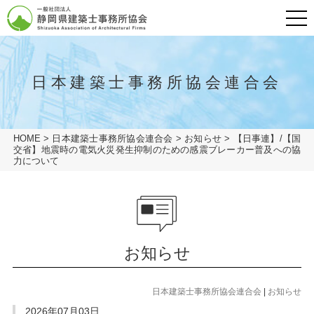
メニュ
グローバルナビ
HOME
日本建築士事務所協会連合会
会長挨拶
HOME
>
日本建築士事務所協会連合会
>
お知らせ
>
【日事連】/【国
一般の方
交省】地震時の電気火災発生抑制のための感震ブレーカー普及への協
力について
建築士事務所の方
協会概要
会員専用ページ
協会概要
協会概要
建築士事務所とは
お知らせ
業務の流れ
協会概要
リンク
建築士事務所とは
アクセス
建築相談窓口
業務の流れ
日本建築士事務所協会連合会
|
お知らせ
プライバシーポリシー
建築相談窓口
2026年07月03日