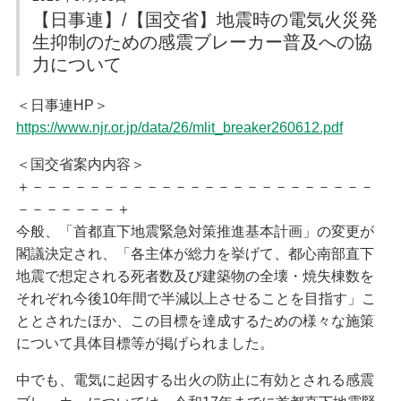
入会案内
定期無料建築相談会
【日事連】/【国交省】地震時の電気火災発
苦情解決相談依頼
協会への入会方法
生抑制のための感震ブレーカー普及への協
当協会へ入会をご検討の方へ動画をご覧ください
建築物等調査依頼
力について
建築士事務所登録関係
業務関係
＜日事連HP＞
仲間ができる編
建築士事務所登録関係
https://www.njr.or.jp/data/26/mlit_breaker260612.pdf
耐震業務
登録の申請（新規・更新）
講習会・セミナー編
登録変更の届出
＜国交省案内内容＞
その他サービス編
会員紹介
廃業等の届出
＋－－－－－－－－－－－－－－－－－－－－－－－－
登録証明書・閲覧
正会員
－－－－－－－＋
建築士法
協力会員
今般、「首都直下地震緊急対策推進基本計画」の変更が
設計等の業務に関する報告書
閣議決定され、「各主体が総力を挙げて、都心南部直下
標識の掲示
お知らせ
地震で想定される死者数及び建築物の全壊・焼失棟数を
それぞれ今後10年間で半減以上させることを目指す」こ
業務関係
お知らせ
ととされたほか、この目標を達成するための様々な施策
耐震化のすすめ
耐震業務
について具体目標等が掲げられました。
耐震評定委員会等開催日程
耐震評定関係書類
中でも、電気に起因する出火の防止に有効とされる感震
省エネ業務