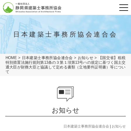
メニュ
グローバルナビ
HOME
日本建築士事務所協会連合会
会長挨拶
HOME
>
日本建築士事務所協会連合会
>
お知らせ
>
【国交省】租税
一般の方
特別措置法施行規則第13条の３第１項第13号ハの規定に基づく国土交
通大臣が財務大臣と協議して定める書類（立地要件証明書）等につい
て
建築士事務所の方
協会概要
会員専用ページ
協会概要
協会概要
建築士事務所とは
業務の流れ
協会概要
リンク
お知らせ
建築士事務所とは
アクセス
建築相談窓口
業務の流れ
日本建築士事務所協会連合会
|
お知らせ
プライバシーポリシー
建築相談窓口