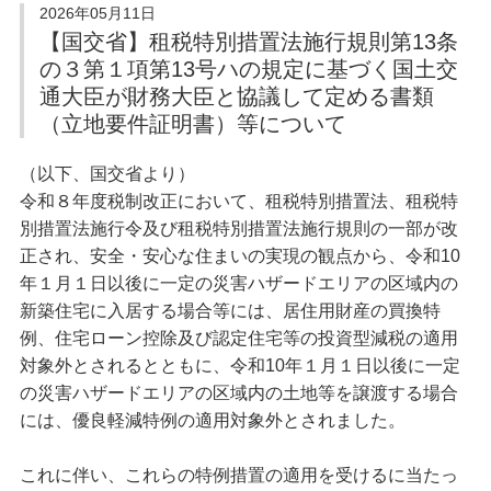
入会案内
2026年05月11日
定期無料建築相談会
【国交省】租税特別措置法施行規則第13条
苦情解決相談依頼
協会への入会方法
当協会へ入会をご検討の方へ動画をご覧ください
の３第１項第13号ハの規定に基づく国土交
建築物等調査依頼
通大臣が財務大臣と協議して定める書類
建築士事務所登録関係
業務関係
（立地要件証明書）等について
仲間ができる編
建築士事務所登録関係
耐震業務
登録の申請（新規・更新）
講習会・セミナー編
（以下、国交省より）
登録変更の届出
令和８年度税制改正において、租税特別措置法、租税特
その他サービス編
会員紹介
廃業等の届出
別措置法施行令及び租税特別措置法施行規則の一部が改
登録証明書・閲覧
正会員
正され、安全・安心な住まいの実現の観点から、令和10
建築士法
協力会員
年１月１日以後に一定の災害ハザードエリアの区域内の
設計等の業務に関する報告書
新築住宅に入居する場合等には、居住用財産の買換特
標識の掲示
お知らせ
例、住宅ローン控除及び認定住宅等の投資型減税の適用
対象外とされるとともに、令和10年１月１日以後に一定
業務関係
お知らせ
の災害ハザードエリアの区域内の土地等を譲渡する場合
耐震化のすすめ
耐震業務
には、優良軽減特例の適用対象外とされました。
耐震評定委員会等開催日程
耐震評定関係書類
これに伴い、これらの特例措置の適用を受けるに当たっ
省エネ業務