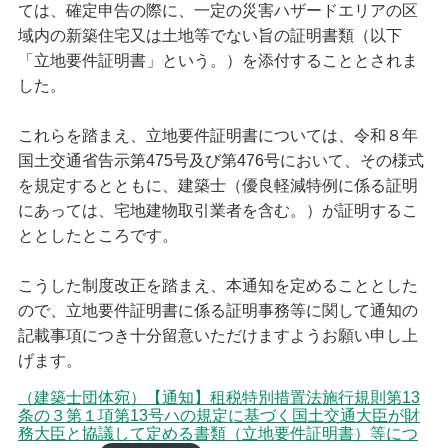
ては、確定申告の際に、一定の災害ハザードエリアの区
域内の新築住宅又は土地等でない旨の証明書類（以下
会員紹介
「立地要件証明書」という。）を添付することとされま
正会員
した。
協力会員
これらを踏まえ、立地要件証明書については、令和８年
お知らせ
国土交通省告示第475号及び第476号において、その様式
お知らせ
を規定するとともに、建築士（優良軽減特例に係る証明
講習
にあっては、宅地建物取引業者を含む。）が証明するこ
管理建築士講習
ととしたところです。
建築士定期講習
販売図書
こうした制度改正を踏まえ、本通知を定めることとした
購入について
ので、立地要件証明書に係る証明事務等に関して通知の
記載事項につき十分留意いただけますようお願い申し上
げます。
（建築士団体宛）【通知】租税特別措置法施行規則第13
条の３第１項第13号ハの規定に基づく国土交通大臣が財
務大臣と協議して定める書類（立地要件証明書）等につ