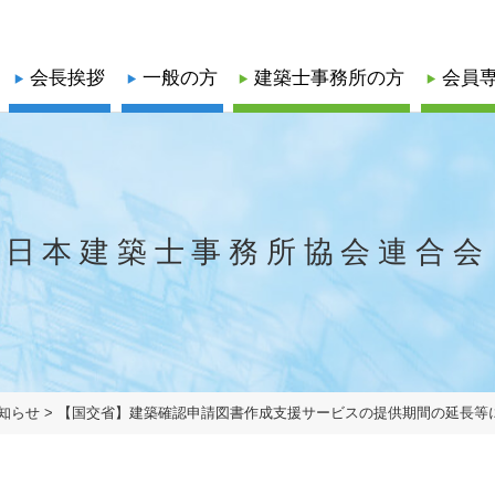
会長挨拶
一般の方
建築士事務所の方
会員
録関係
口
業務関係
業務関係
係
耐震業務
耐震業務
正会員
正会員
日本建築士事務所協会連合会
会
・更新）
耐震評定委員会等開催日程
協力会員
協力会員
耐震評定関係書類
省エネ業務
する報告書
知らせ
>
【国交省】建築確認申請図書作成支援サービスの提供期間の延長等について