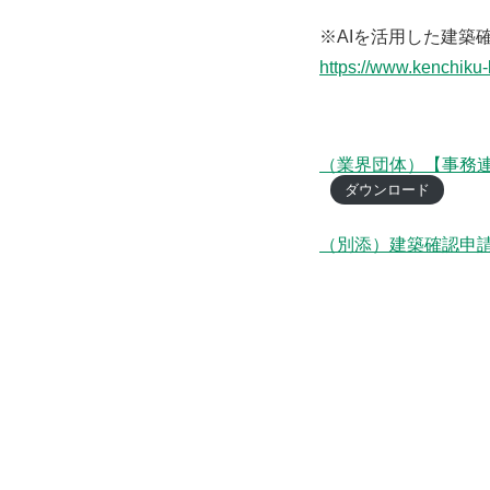
※AIを活用した建築
https://www.kenchiku-
（業界団体）【事務連
ダウンロード
（別添）建築確認申請