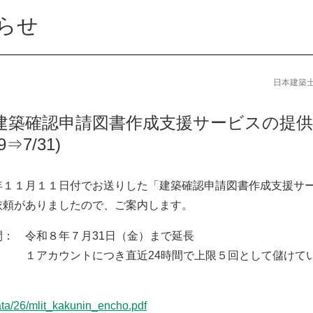
らせ
日本建築
建築確認申請図書作成支援サービスの提供
⇒7/31)
年１１月１１日付でお送りした「建築確認申請図書作成支援サ
依頼がありましたので、ご案内します。
： 令和８年７月31日（金）まで延長
： １アカウントにつき直近24時間で上限５回として儲けて
data/26/mlit_kakunin_encho.pdf