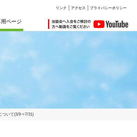
リンク
アクセス
プライバシーポリシー
専用ページ
仲間ができる編
講習会・セミナー編
会員紹介
会員紹介
お知らせ
お知らせ
その他サービス編
お知らせ
お知らせ
耐震化のすすめ
講習
管理建築士講習
建築士定期講習
販売図書
購入について
(3/9⇒7/31)