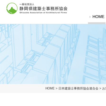
グローバルナビ
HOME
協会概要
協会概要
建築士事務所登
建築相談窓
協会概要
協会概要
建築相談窓口
建築士事務所登録関
建築士事務所とは
建築士事務所とは
定期無料建築相談
登録の申請（新規
業務の流れ
業務の流れ
苦情解決相談依頼
登録変更の届出
建築物等調査依頼
廃業等の届出
入会案内
登録証明書・閲覧
建築士法
協会への入会方法
設計等の業務に関
標識の掲示
HOME
>
日本建築士事務所協会連合会
>
お