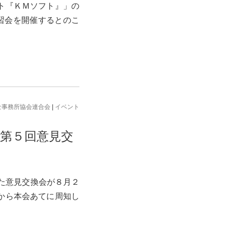
ト『ＫＭソフト』」の
習会を開催するとのこ
士事務所協会連合会
|
イベント
第５回意見交
た意見交換会が８月２
から本会あてに周知し