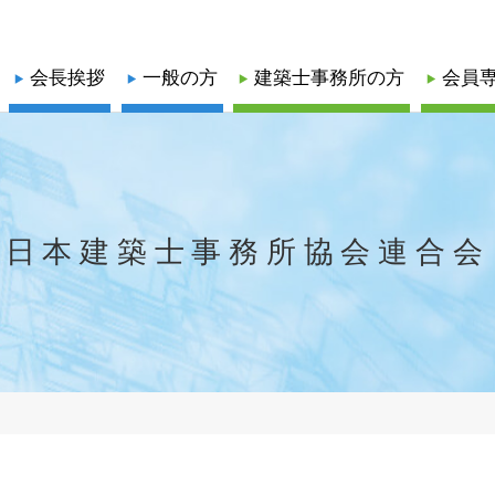
会長挨拶
一般の方
建築士事務所の方
会員
録関係
口
業務関係
業務関係
係
耐震業務
耐震業務
正会員
正会員
日本建築士事務所協会連合会
会
・更新）
耐震評定委員会等開催日程
協力会員
協力会員
耐震評定関係書類
省エネ業務
する報告書