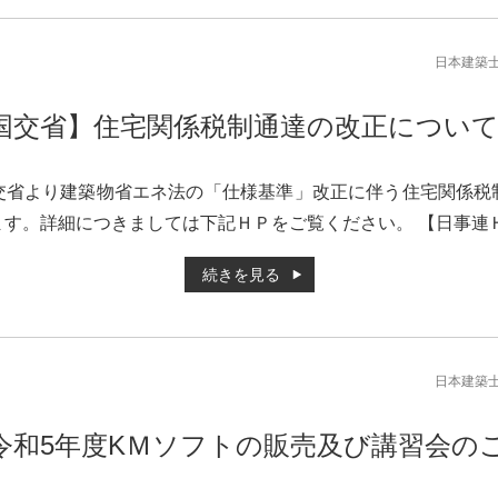
日本建築
国交省】住宅関係税制通達の改正につい
交省より建築物省エネ法の「仕様基準」改正に伴う住宅関係税
。詳細につきましては下記ＨＰをご覧ください。 【日事連ＨＰ】htt
続きを見る
日本建築
令和5年度KＭソフトの販売及び講習会の