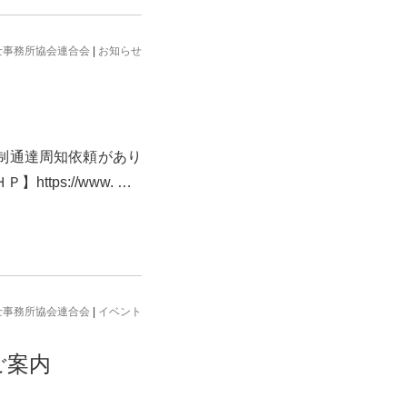
士事務所協会連合会
|
お知らせ
て
制通達周知依頼があり
ps://www. …
士事務所協会連合会
|
イベント
ご案内