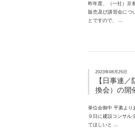
昨年度、（一社）京
販売及び講習会につ
とですので、 …
2023年08月25日
【日事連／
換会）の開
単位会御中 平素よ
９日に建設コンサル
てほしいと …