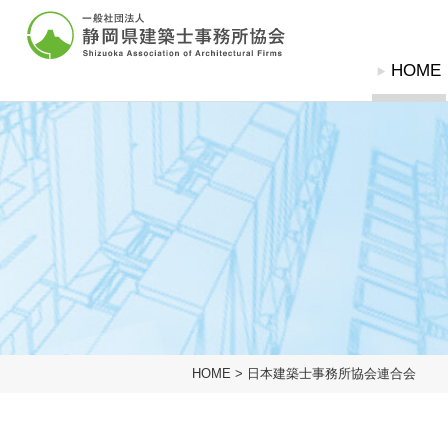
グローバルナビ
HOME
協会概要
協会概要
建築士事務所登
建築相談窓
協会概要
協会概要
建築相談窓口
建築士事務所登録関
建築士事務所とは
建築士事務所とは
定期無料建築相談
登録の申請（新規
業務の流れ
業務の流れ
苦情解決相談依頼
登録変更の届出
建築物等調査依頼
廃業等の届出
入会案内
登録証明書・閲覧
建築士法
協会への入会方法
設計等の業務に関
標識の掲示
HOME
>
日本建築士事務所協会連合会